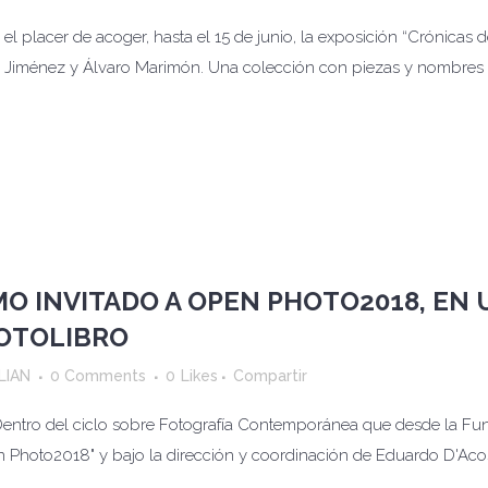
l placer de acoger, hasta el 15 de junio, la exposición “Crónicas 
o Jiménez y Álvaro Marimón. Una colección con piezas y nombres d
MO INVITADO A OPEN PHOTO2018, EN
FOTOLIBRO
LIAN
0 Comments
0
Likes
Compartir
 Dentro del ciclo sobre Fotografía Contemporánea que desde la F
Photo2018" y bajo la dirección y coordinación de Eduardo D'Acost