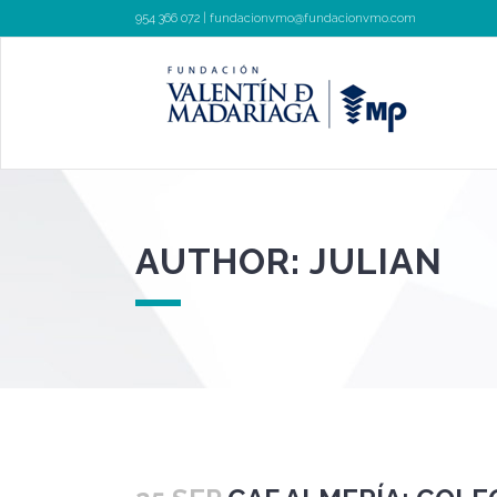
954 366 072 |
fundacionvmo@fundacionvmo.com
AUTHOR: JULIAN