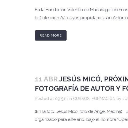
En la Fundación Valentín de Madariaga tenemos e
la Colección A2, cuyos propietarios son Antoni
READ MORE
11 ABR
JESÚS MICÓ, PRÓXI
FOTOGRAFÍA DE AUTOR Y 
Posted at 09:51h
in
CURSOS
,
FORMACIÓN
by
JU
(En la foto, Jesús Micó, foto de Ángel Medina)
organizado para este año, bajo el nombre "Open 