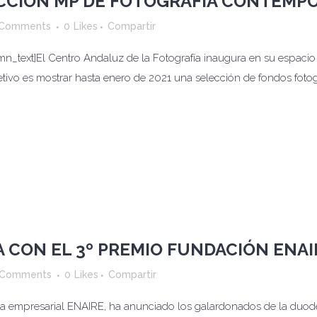
ECCIÓN MP DE FOTOGRÁFIA CONTEMP
 Comments
0
Likes
Compartir
text]El Centro Andaluz de la Fotografía inaugura en su espacio e
ivo es mostrar hasta enero de 2021 una selección de fondos fotog
 CON EL 3º PREMIO FUNDACIÓN ENAI
 Comments
0
Likes
Compartir
a empresarial ENAIRE, ha anunciado los galardonados de la duodé