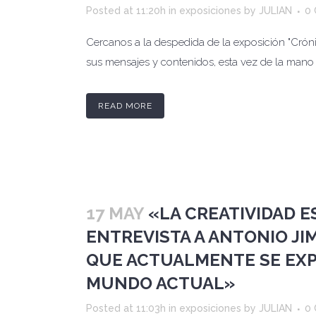
Posted at 11:20h
in
exposiciones
by
JULIAN
0
Cercanos a la despedida de la exposición "Crón
sus mensajes y contenidos, esta vez de la mano 
READ MORE
17 MAY
«LA CREATIVIDAD E
ENTREVISTA A ANTONIO JI
QUE ACTUALMENTE SE EXP
MUNDO ACTUAL»
Posted at 11:03h
in
exposiciones
by
JULIAN
0