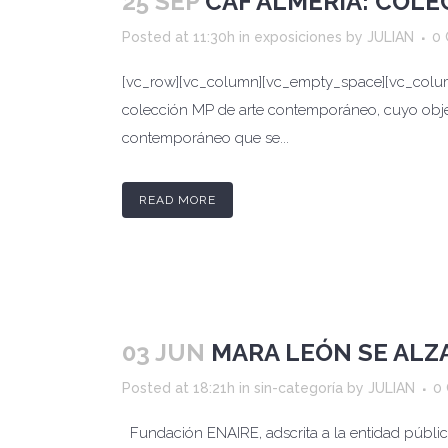
25 SEP
CAF ALMERÍA: COL
Posted at 11:30h
in
exposiciones
by
JULIAN
0
[vc_row][vc_column][vc_empty_space][vc_column_
colección MP de arte contemporáneo, cuyo objet
contemporáneo que se...
READ MORE
03 JUN
MARA LEÓN SE ALZA
Posted at 18:21h
in
sin-categoría
by
JULIAN
0
Fundación ENAIRE, adscrita a la entidad públic