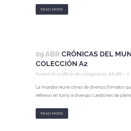
READ MORE
09 ABR
CRÓNICAS DEL MUN
COLECCIÓN A2
Posted at 12:58h
in
sin-categoría
by
JULIAN
0
La muestra reúne obras de diversos formatos que 
reflexivo en torno a diversas cuestiones de plena
READ MORE