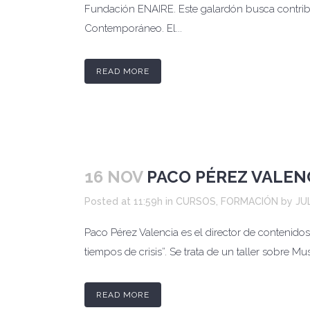
Fundación ENAIRE. Este galardón busca contribui
Contemporáneo. El...
READ MORE
16 NOV
PACO PÉREZ VALEN
Posted at 11:59h
in
CURSOS
,
FORMACIÓN
by
JU
Paco Pérez Valencia es el director de contenid
tiempos de crisis”. Se trata de un taller sobre 
READ MORE