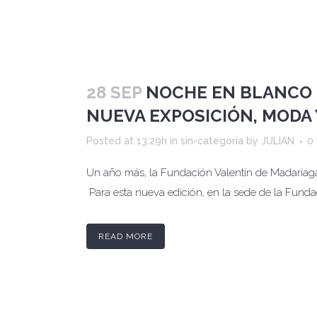
28 SEP
NOCHE EN BLANCO 
NUEVA EXPOSICIÓN, MODA
Posted at 13:29h
in
sin-categoría
by
JULIAN
0
Un año más, la Fundación Valentín de Madariaga
Para esta nueva edición, en la sede de la Fundac
READ MORE