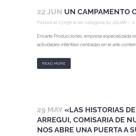
22 JUN
UN CAMPAMENTO 
Posted at 13:09h
in
sin-categoría
by
JULIAN
0
Encarte Producciones, empresa especializada e
actividades infantiles centradas en el arte cont
READ MORE
29 MAY
«LAS HISTORIAS D
ARREGUI, COMISARIA DE 
NOS ABRE UNA PUERTA A 