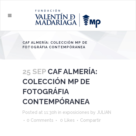
CAF ALMERÍA: COLECCIÓN MP DE
FOTOGRÁFIA CONTEMPÓRANEA
25 SEP
CAF ALMERÍA:
COLECCIÓN MP DE
FOTOGRÁFIA
CONTEMPÓRANEA
Posted at 11:30h
in
exposiciones
by
JULIAN
0 Comments
0
Likes
Compartir