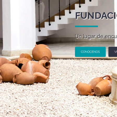
FUNDACI
Un lugar de encu
CONÓCENOS
V