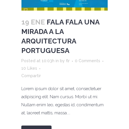
19 ENE
FALA FALA UNA
MIRADA A LA
ARQUITECTURA
PORTUGUESA
Posted at 10:03h
in
by
flr
0 Comments
10
Likes
Compartir
Lorem ipsum dolor sit amet, consectetuer
adipiscing elit. Nam cursus. Morbi ut mi.
Nullam enim leo, egestas id, condimentum
at, laoreet mattis, massa....