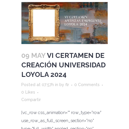
09 MAY
VI CERTAMEN DE
CREACIÓN UNIVERSIDAD
LOYOLA 2024
Posted at 07:57h
in
by
flr
0 Comments
0
Likes
Compartir
[vc_row css_animation="" row_type="row"
use_row_as_full_screen_section="no"
type="full_width" angled_section="no"