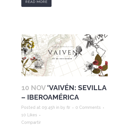
READ MORE
10 NOV
‘VAIVÉN: SEVILLA
– IBEROAMÉRICA
Posted at 09:45h
in
by
flr
0 Comments
10
Likes
Compartir