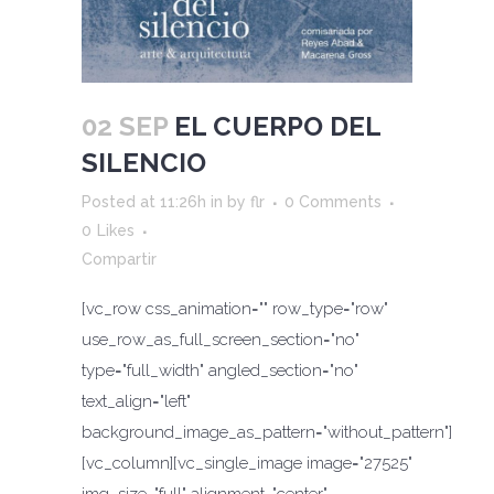
02 SEP
EL CUERPO DEL
SILENCIO
Posted at 11:26h
in
by
flr
0 Comments
0
Likes
Compartir
[vc_row css_animation="" row_type="row"
use_row_as_full_screen_section="no"
type="full_width" angled_section="no"
text_align="left"
background_image_as_pattern="without_pattern"]
[vc_column][vc_single_image image="27525"
img_size="full" alignment="center"