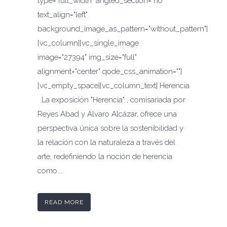
type="full_width" angled_section="no"
text_align="left"
background_image_as_pattern="without_pattern"]
[vc_column][vc_single_image
image="27394" img_size="full"
alignment="center" qode_css_animation=""]
[vc_empty_space][vc_column_text] Herencia
La exposición "Herencia" , comisariada por
Reyes Abad y Álvaro Alcázar, ofrece una
perspectiva única sobre la sostenibilidad y
la relación con la naturaleza a través del
arte, redefiniendo la noción de herencia
como...
READ MORE