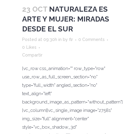
23 OCT
NATURALEZA ES
ARTE Y MUJER: MIRADAS
DESDE EL SUR
Posted at 09:30h
in
by
flr
0 Comments
0
Likes
Compartir
[vc_row css_animation="" row_type="row"
use_row_as_full_screen_section="no"
type="full_width" angled_section="no"
text_align="left"
background_image_as_pattern="without_pattern"]
[vc_column][vc_single_image image="27581"
img_size="full" alignment="center"
style="vc_box_shadow_3d"