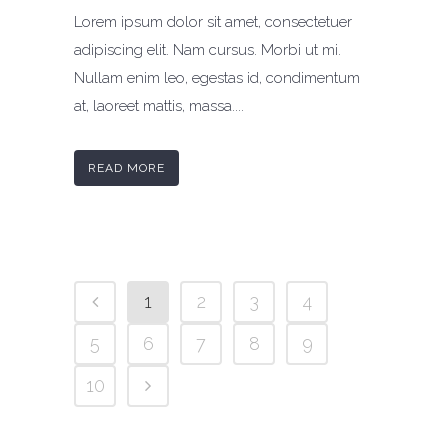
Lorem ipsum dolor sit amet, consectetuer
adipiscing elit. Nam cursus. Morbi ut mi.
Nullam enim leo, egestas id, condimentum
at, laoreet mattis, massa....
READ MORE
1
2
3
4
5
6
7
8
9
10