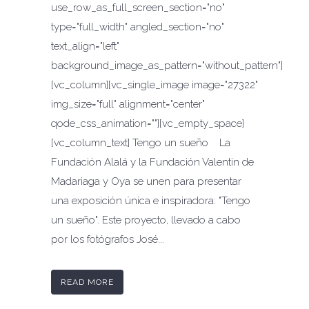
use_row_as_full_screen_section="no"
type="full_width" angled_section="no"
text_align="left"
background_image_as_pattern="without_pattern"]
[vc_column][vc_single_image image="27322"
img_size="full" alignment="center"
qode_css_animation=""][vc_empty_space]
[vc_column_text] Tengo un sueño La
Fundación Alalá y la Fundación Valentin de
Madariaga y Oya se unen para presentar
una exposición única e inspiradora: "Tengo
un sueño". Este proyecto, llevado a cabo
por los fotógrafos José...
READ MORE