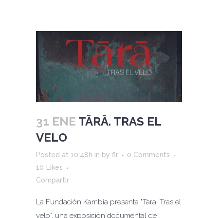
31 ENE
TĀRĀ. TRAS EL
VELO
Posted at 10:48h
in
by
flr
0 Comments
10
Likes
Compartir
La Fundación Kambia presenta "Tara. Tras el
velo", una exposición documental de